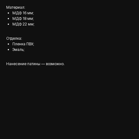
Материал:
МДФ 16 мм;
МДФ 18 мм;
МДФ 22 мм;
Отделка:
Пленка ПВХ;
Эмаль;
Нанесение патины — возможно.