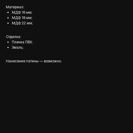
Материал:
МДФ 16 мм;
МДФ 18 мм;
МДФ 22 мм;
Отделка:
Пленка ПВХ;
Эмаль;
Нанесение патины — возможно.