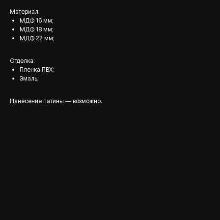
Материал:
МДФ 16 мм;
МДФ 18 мм;
МДФ 22 мм;
Отделка:
Пленка ПВХ;
Эмаль;
Нанесение патины — возможно.