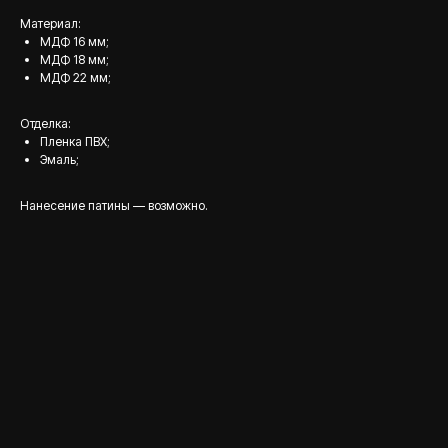
Материал:
МДФ 16 мм;
МДФ 18 мм;
МДФ 22 мм;
Отделка:
Пленка ПВХ;
Эмаль;
Нанесение патины — возможно.