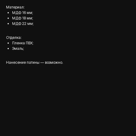
Материал:
МДФ 16 мм;
МДФ 18 мм;
МДФ 22 мм;
Отделка:
Пленка ПВХ;
Эмаль;
Нанесение патины — возможно.